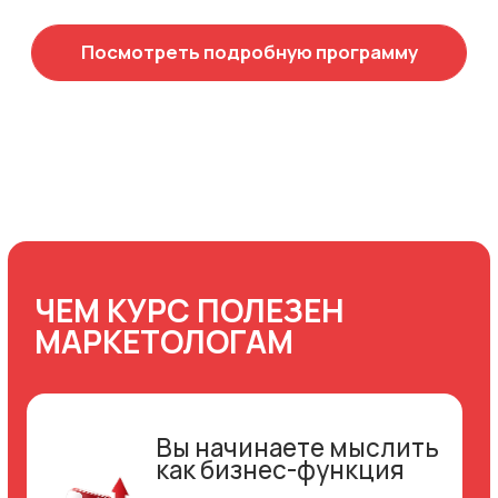
Конспекты
и промпты
Готовую архитектуру
работы маркетолога
СТОИМОСТЬ УЧАСТИЯ
Формат
— видеоуроки + вебинары
Старт ближайшего потока —
13 июля
Продолжительность
– 4 недели,