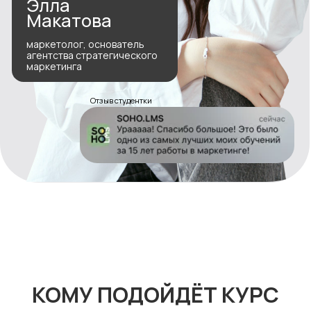
КОМУ ПОДОЙДЁТ КУРС
❌ КУРС НЕ ПОДОЙДЁТ,
ЕСЛИ ВЫ:
Ищете «рабочие связки» или
«волшебные кнопки»
Хотите научиться настраивать таргет,
делать рилсы или работать с какими-то
другими инструментами
Не работаете с бизнесом
и не планируете (курс не про блогинг,
инфлюенсерство и личные бренды)
Не готовы разбираться
и анализировать: этот курс больше
не про то, что нужно сделать,
а про почему, зачем и как это влияет
на результат