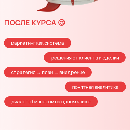
ЧЕМ КУРС ПОЛЕЗЕН
МАРКЕТОЛОГАМ
Вы начинаете мыслить
как бизнес-функция
Кратко: маркетинг = деньги,
решения, ответственность.
Учитесь смотреть
глазами клиента
JTBD, CJM, исследования —
не как теория, а как рабочий
инструмент.
Осваиваете
стратегическое
мышление
Стратегия как система