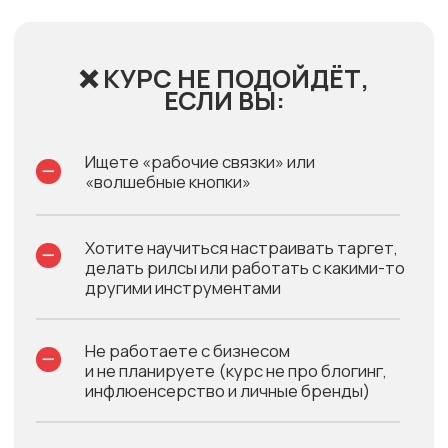
✅ ПОДОЙДЁТ, ЕСЛИ ВЫ:
Работаете маркетологом, SMM-
специалистом, таргетологом,
контент-маркетологом
и чувствуете,
что переросли роль «рук»
Умеете запускать инструменты, но:
не всегда понимаете, зачем именно
это делаете
не можете аргументировать
решения бизнесу
Каждый новый проект начинаете
с задачи «давайте что-нибудь
придумаем" — и устали от этого