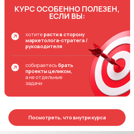
КУРС
«СИСТЕМНЫЙ
МАРКЕТИНГ ДЛЯ
СПЕЦИАЛИСТОВ»
— ЭТО
3 модуля = 3 уровня
мышления
маркетолога
Модуль 1
База маркетинга
Как бизнес зарабатывает и где в этом
маркетинг
Модуль 2