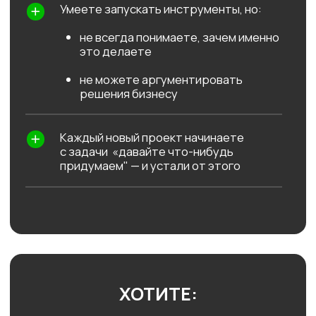
КУРС ОСОБЕННО ПОЛЕЗЕН,
ЕСЛИ ВЫ:
хотите
расти в сторону
маркетолога-стратега /
руководителя
собираетесь
брать
проекты целиком,
а не отдельные
задачи
Посмотреть, что внутри курса
ДО КУРСА 😞
маркетинг = инструменты
хаотичные гипотезы