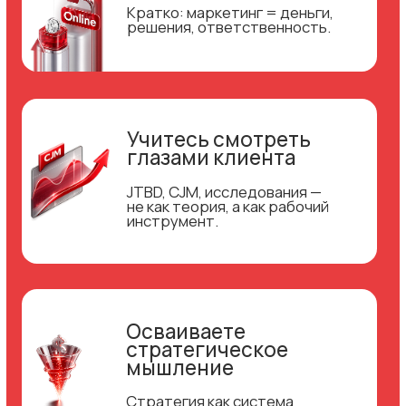
доступ – 8 недель
Обучение проходите
в самостоятельном темпе
Без воды,
без мотивационных блоков
190 000 ₸/ 31 000 ₽/ 400$
Действует рассрочка в РК и РФ
Оставить заявку
Купить в рассрочку
ОТЗЫВЫ СТУДЕНТОВ