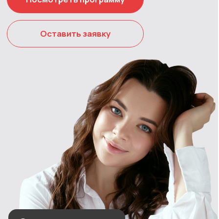
Элла
Макатова
маркетолог, основатель
агентства стратегического
маркетинга
Отзыв студентки