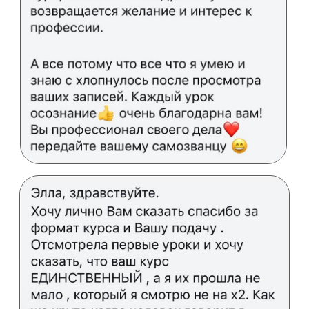
Практикующий маркетолог с 2011-го года (14
лет), стратег, основатель агентства
Makatova Marketing и академии.
7 лет вместе с командой операционно
сопровождали проекты малого и среднего
бизнеса, и последние несколько лет
сфокусировались только на разработке
маркетинг-стратегий и внедрении
системного маркетинга в объекты малого
и среднего бизнеса.
Подробнее
ОСТАЛИСЬ ВОПРОСЫ?